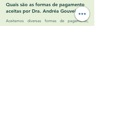
Quais são as formas de pagamento
aceitas por Dra. Andréa Gouveia?
Aceitamos diversas formas de pagamento,
incluindo cartão de crédito, débito,
transferências bancárias e dinheiro. Para mais
informações sobre opções de pagamento, entre
em contato com nossa equipe de atendimento.
Como posso cancelar ou remarcar
minha consulta com Dra. Andréa
Gouveia?
Para cancelar ou remarcar sua consulta, entre em
contato com nossa equipe de atendimento pelo
telefone
17981541333
ou via WhatsApp com
pelo menos 5 horas de antecedência.
O Dra. Andréa Gouveia realiza
exames no próprio consultório?
Sim, realizamos alguns exames no próprio